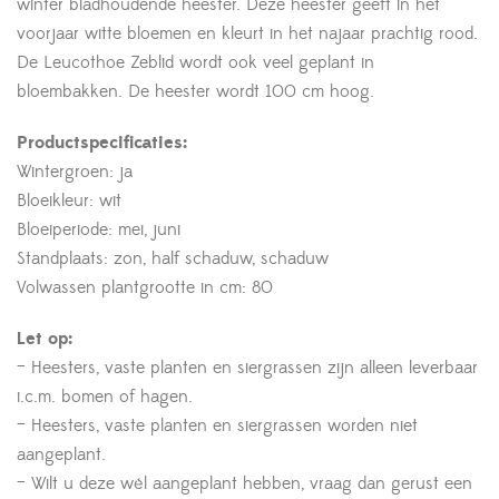
winter bladhoudende heester. Deze heester geeft in het
voorjaar witte bloemen en kleurt in het najaar prachtig rood.
De Leucothoe Zeblid wordt ook veel geplant in
bloembakken. De heester wordt 100 cm hoog.
Productspecificaties:
Wintergroen: ja
Bloeikleur: wit
Bloeiperiode: mei, juni
Standplaats: zon, half schaduw, schaduw
Volwassen plantgrootte in cm: 80
Let op:
– Heesters, vaste planten en siergrassen zijn alleen leverbaar
i.c.m. bomen of hagen.
– Heesters, vaste planten en siergrassen worden niet
aangeplant.
– Wilt u deze wél aangeplant hebben, vraag dan gerust een