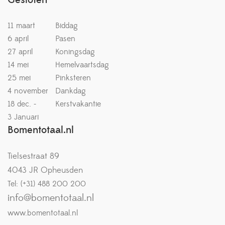
Gesloten
11 maart
Biddag
6 april
Pasen
27 april
Koningsdag
14 mei
Hemelvaartsdag
25 mei
Pinksteren
4 november
Dankdag
18 dec. -
Kerstvakantie
3 Januari
Bomentotaal.nl
Tielsestraat 89
4043 JR Opheusden
Tel: (+31) 488 200 200
info@bomentotaal.nl
www.bomentotaal.nl