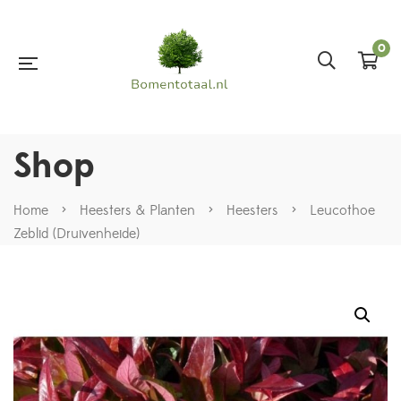
0
Shop
Home
>
Heesters & Planten
>
Heesters
>
Leucothoe
Zeblid (Druivenheide)