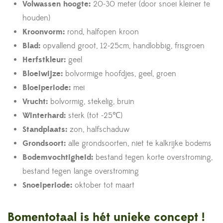
Volwassen hoogte:
20-30 meter (door snoei kleiner te
houden)
Kroonvorm:
rond, halfopen kroon
Blad:
opvallend groot, 12-25cm, handlobbig, frisgroen
Herfstkleur:
geel
Bloeiwijze:
bolvormige hoofdjes, geel, groen
Bloeiperiode:
mei
Vrucht:
bolvormig, stekelig, bruin
Winterhard:
sterk (tot -25℃)
Standplaats:
zon, halfschaduw
Grondsoort:
alle grondsoorten, niet te kalkrijke bodems
Bodemvochtigheid:
bestand tegen korte overstroming,
bestand tegen lange overstroming
Snoeiperiode:
oktober tot maart
Bomentotaal is hét unieke concept !