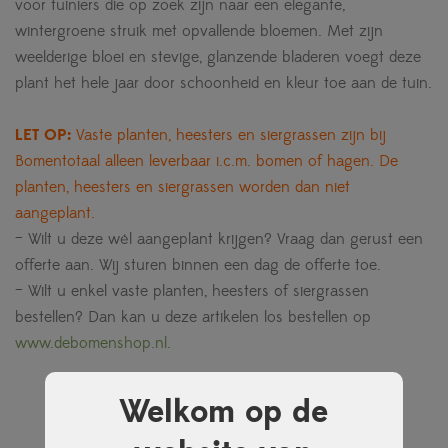
voor tuiniers die op zoek zijn naar een elegante,
wintergroene struik met opvallende bloemen. Met zijn
weelderige bloei en stevige, glanzende bladeren voegt deze
plant het hele jaar door schoonheid en kleur toe aan de tuin.
LET OP:
Vaste planten, heesters en siergrassen zijn bij
Bomentotaal alleen leverbaar i.c.m. bomen of hagen. De
planten, heesters en siergrassen worden dan niet
aangeplant.
– Wilt u deze wél aangeplant krijgen? Vraag dan gerust een
offerte aan. Wij sturen binnen een dag de offerte toe.
– Wilt u enkel vaste planten, heesters of siergrassen
bestellen? Dan kan u deze artikelen los bestellen op
www.debomenshop.nl.
Welkom op de