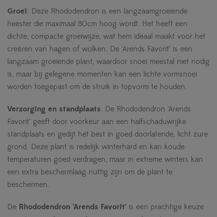
Groei
: Deze Rhododendron is een langzaamgroeiende
heester die maximaal 80cm hoog wordt. Het heeft een
dichte, compacte groeiwijze, wat hem ideaal maakt voor het
creëren van hagen of wolken. De ‘Arends Favorit’ is een
langzaam groeiende plant, waardoor snoei meestal niet nodig
is, maar bij gelegene momenten kan een lichte vormsnoei
worden toegepast om de struik in topvorm te houden.
Verzorging en standplaats
: De Rhododendron ‘Arends
Favorit’ geeft door voorkeur aan een halfschaduwrijke
standplaats en gedijt het best in goed doorlatende, licht zure
grond. Deze plant is redelijk winterhard en kan koude
temperaturen goed verdragen, maar in extreme winters kan
een extra beschermlaag nuttig zijn om de plant te
beschermen.
De
Rhododendron ‘Arends Favorit’
is een prachtige keuze