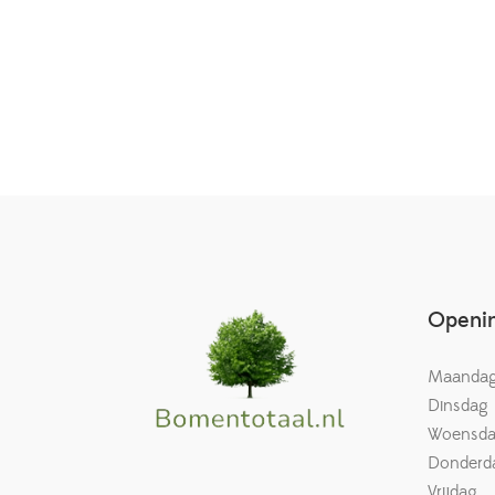
Openin
Maanda
Dinsdag
Woensd
Donderd
Vrijdag