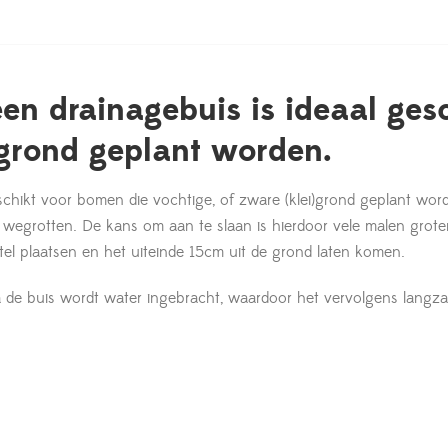
een drainagebuis is ideaal ges
i)grond geplant worden.
eschikt voor bomen die vochtige, of zware (klei)grond geplant wor
 wegrotten. De kans om aan te slaan is hierdoor vele malen groter
tel plaatsen en het uiteinde 15cm uit de grond laten komen.
 de buis wordt water ingebracht, waardoor het vervolgens langza