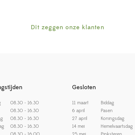
Dit zeggen onze klanten
gstijden
Gesloten
g
08.30 - 16.30
11 maart
Biddag
08.30 - 16.30
6 april
Pasen
ag
08.30 - 16.30
27 april
Koningsdag
ag
08.30 - 16.30
14 mei
Hemelvaartsdag
08.30 - 16.00
25 mei
Pinksteren