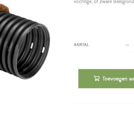
vochtige, of zware (klei)gron
AANTAL
Toevoegen aa