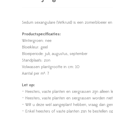
Sedum sexangulare (Vetkruid) is een zomerbloeier en 
Productspecificaties:
Wintergroen: nee
Bloeikleur: geel
Bloeiperiode: juli, augustus, september
Standplaats: zon
Volwassen plantgrootte in cm: 10
Aantal per m²: 7
Let op:
– Heesters, vaste planten en siergrassen zijn alleen 
– Heesters, vaste planten en siergrassen worden nie
– Wilt u deze wél aangeplant hebben, vraag dan geru
– Enkel heesters of vaste planten zijn te bestelle