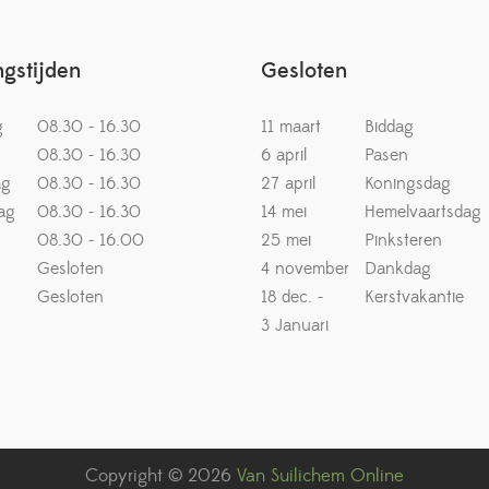
gstijden
Gesloten
g
08.30 - 16.30
11 maart
Biddag
08.30 - 16.30
6 april
Pasen
ag
08.30 - 16.30
27 april
Koningsdag
ag
08.30 - 16.30
14 mei
Hemelvaartsdag
08.30 - 16.00
25 mei
Pinksteren
Gesloten
4 november
Dankdag
Gesloten
18 dec. -
Kerstvakantie
3 Januari
Copyright © 2026
Van Suilichem Online