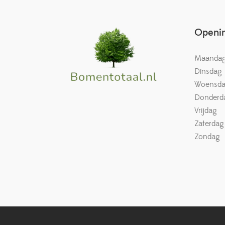
Openin
Maanda
Dinsdag
Woensd
Donderd
Vrijdag
Zaterdag
Zondag