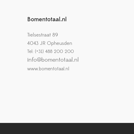
Bomentotaal.nl
Tielsestraat 89
4043 JR Opheusden
Tel: (+31) 488 200 200
info@bomentotaal.nl
www.bomentotaal.nl