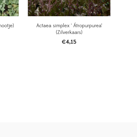
nootje)
Actaea simplex ‘ Átropurpurea’
(Zilverkaars)
€
4,15