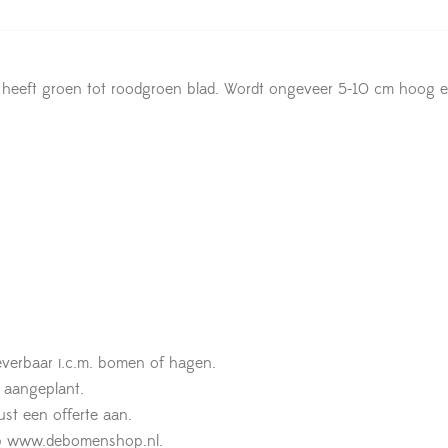
heeft groen tot roodgroen blad. Wordt ongeveer 5-10 cm hoog en t
leverbaar i.c.m. bomen of hagen.
t aangeplant.
st een offerte aan.
n op www.debomenshop.nl.