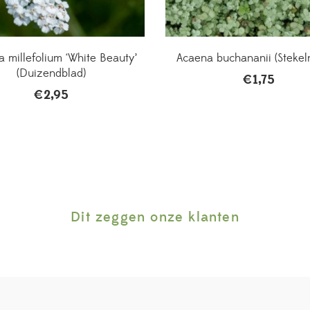
a millefolium ‘White Beauty’
Acaena buchananii (Stekel
(Duizendblad)
€
1,75
€
2,95
Dit zeggen onze klanten