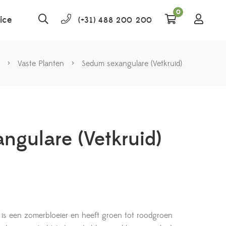
0
ice
(+31) 488 200 200
>
Vaste Planten
>
Sedum sexangulare (Vetkruid)
ngulare (Vetkruid)
 is een zomerbloeier en heeft groen tot roodgroen