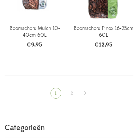
Boomschors Mulch 10-
Boomschors Pinox 16-25cm
40cm 60L
60L
€
9,95
€
12,95
1
2
Categorieën