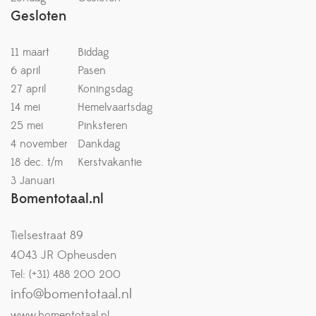
Gesloten
11 maart
Biddag
6 april
Pasen
27 april
Koningsdag
14 mei
Hemelvaartsdag
25 mei
Pinksteren
4 november
Dankdag
18 dec. t/m
Kerstvakantie
3 Januari
Bomentotaal.nl
Tielsestraat 89
4043 JR Opheusden
Tel: (+31) 488 200 200
info@bomentotaal.nl
www.bomentotaal.nl