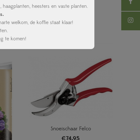
 haagplanten, heesters en vaste planten.
s.
rte welkom, de koffie staat klaar!
ten.
ug te komen!
Snoeischaar Felco
€
74,95