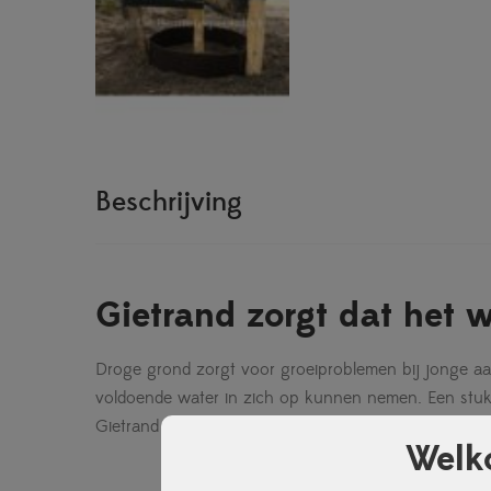
Beschrijving
Gietrand zorgt dat het w
Droge grond zorgt voor groeiproblemen bij jonge aa
voldoende water in zich op kunnen nemen. Een stuk
Gietrand zwart: 2mm dikte, 200cm lengte x 30 cm 
Welk