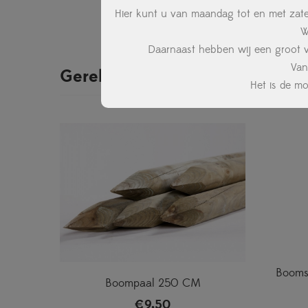
Hier kunt u van maandag tot en met zate
W
Daarnaast hebben wij een groot ve
Van
Gerelateerde producten
Het is de m
Booms
Boompaal 250 CM
€
9,50