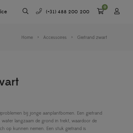
0
ice
(+31) 488 200 200
Home
>
Accessoires
>
Gietrand zwart
wart
iproblemen bij jonge aanplantbomen. Een gietrand
 water langzaam de grond in trekt, waardoor de
ich op kunnen nemen. Een stuk gietrand is