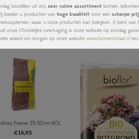
rdag bestellen uit ons
zeer ruime assortiment
bomen, leibomen,
ij bieden u producten van
hoge kwaliteit
voor een
scherpe prij
rkoopterrein, waar u onze producten kan bekijken. U bent van ha
uit onze Christelijke overtuiging is onze website op zondag geslo
oeite waard om morgen op onze website
www.bomentotaal.nl
ter
chors Franse 25-50cm 60L
€
16,95