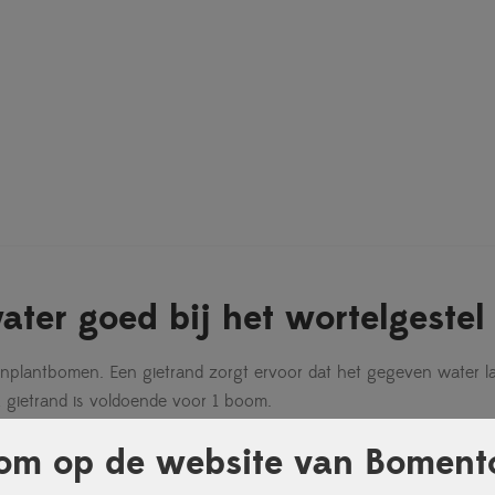
ater goed bij het wortelgestel
nplantbomen. Een gietrand zorgt ervoor dat het gegeven water la
 gietrand is voldoende voor 1 boom.
hoogte
om op de website van Bomento