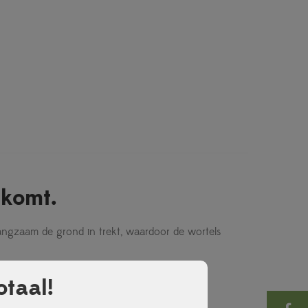
 komt.
ngzaam de grond in trekt, waardoor de wortels
taal!