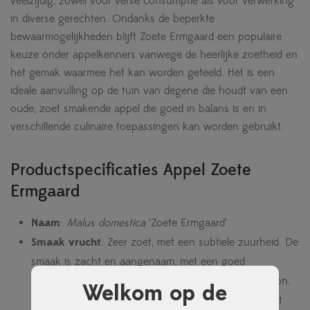
veelzijdig, zowel voor verse consumptie als voor verwerking
in diverse gerechten. Ondanks de beperkte
bewaarmogelijkheden blijft Zoete Ermgaard een populaire
keuze onder appelkenners vanwege de heerlijke zoetheid en
het gemak waarmee het kan worden geteeld. Het is een
ideale aanvulling op de tuin van degene die houdt van een
oude, zoet smakende appel die goed in balans is en in
verschillende culinaire toepassingen kan worden gebruikt.
Productspecificaties Appel Zoete
Ermgaard
Naam
:
Malus domestica
‘Zoete Ermgaard’
Smaak vrucht
: Zeer zoet, met een subtiele zuurheid. De
smaak is zacht en aangenaam, met een goed
gebalanceerde zoetheid en een lichte frisse ondertoon.
Welkom op de
De vrucht is sappig en heeft een zachte textuur, wat