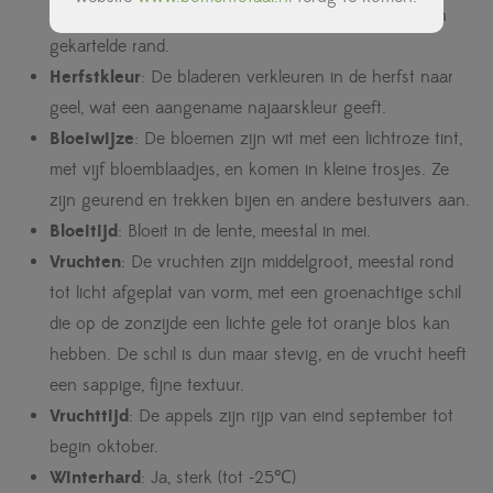
vorm, met een licht glanzende bovenkant en een fijn
gekartelde rand.
Herfstkleur
: De bladeren verkleuren in de herfst naar
geel, wat een aangename najaarskleur geeft.
Bloeiwijze
: De bloemen zijn wit met een lichtroze tint,
met vijf bloemblaadjes, en komen in kleine trosjes. Ze
zijn geurend en trekken bijen en andere bestuivers aan.
Bloeitijd
: Bloeit in de lente, meestal in mei.
Vruchten
: De vruchten zijn middelgroot, meestal rond
tot licht afgeplat van vorm, met een groenachtige schil
die op de zonzijde een lichte gele tot oranje blos kan
hebben. De schil is dun maar stevig, en de vrucht heeft
een sappige, fijne textuur.
Vruchttijd
: De appels zijn rijp van eind september tot
begin oktober.
Winterhard
: Ja, sterk (tot -25℃)