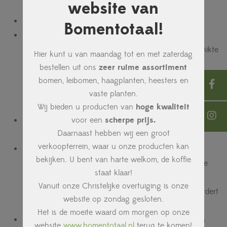
website van
het ideaal maakt voor direct eten en verwerking.
Vruchttijd
: Eind september tot begin oktober.
Bomentotaal!
Zelfbestuivend
: Nee, de
Zoete Ermgaard
heeft een
andere appelsoort nodig voor kruisbestuiving. Geschikte
Hier kunt u van maandag tot en met zaterdag
bestuivers zijn Ecolette, Elstar, Ontario, Rode
bestellen uit ons
zeer ruime assortiment
Dijkmanszoet, Sweet Caroline, Winston, Zoete Oranje,
bomen, leibomen, haagplanten, heesters en
Santana, Topaz, Pilot, Fuji Kiku 8, Sampion, Elise en de
vaste planten.
Karmijn de Sonnaville.
Wij bieden u producten van
hoge kwaliteit
voor een
scherpe prijs.
Volwassen hoogte
: Tussen de 3 en 4 meter, afhankelijk
Daarnaast hebben wij een groot
van de onderstam en de groeiomstandigheden.
verkoopterrein, waar u onze producten kan
Kroonvorm
: De kroon heeft een open, bossige
bekijken. U bent van harte welkom, de koffie
structuur, die zorgt voor een goede belichting van de
staat klaar!
takken en de vruchten. De boom heeft een matige
Vanuit onze Christelijke overtuiging is onze
spreiding van de takken, wat de luchtcirculatie bevordert
website op zondag gesloten.
en het risico op schimmelziekten vermindert.
Het is de moeite waard om morgen op onze
Blad
: Het blad is middelgroen, ovaal tot elliptisch van
website
www.bomentotaal.nl
terug te komen!