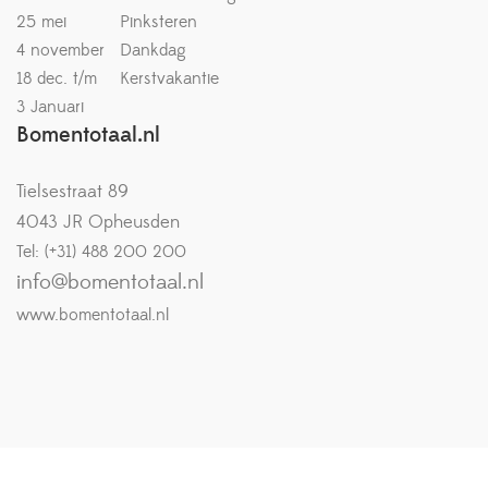
25 mei
Pinksteren
4 november
Dankdag
18 dec. t/m
Kerstvakantie
3 Januari
Bomentotaal.nl
Tielsestraat 89
4043 JR Opheusden
Tel: (+31) 488 200 200
info@bomentotaal.nl
www.bomentotaal.nl
Copyright © 2026
Van Suilichem Online