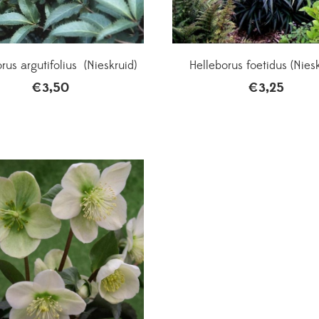
rus argutifolius (Nieskruid)
Helleborus foetidus (Niesk
€
3,50
€
3,25