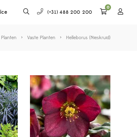
0
ice
(+31) 488 200 200
 Planten
>
Vaste Planten
>
Helleborus (Nieskruid)