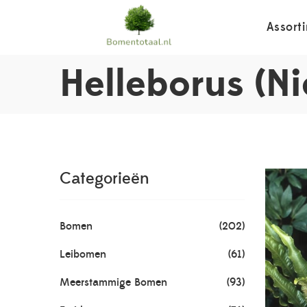
Assort
Helleborus (Ni
Categorieën
Bomen
(202)
Leibomen
(61)
Meerstammige Bomen
(93)