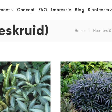
iment
Concept
FAQ
Impressie
Blog
Klantenserv
eskruid)
Home
>
Heesters &