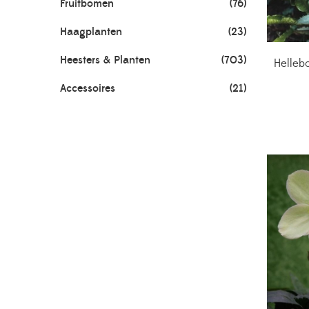
Fruitbomen
(76)
Haagplanten
(23)
Heesters & Planten
(703)
Hellebo
Accessoires
(21)