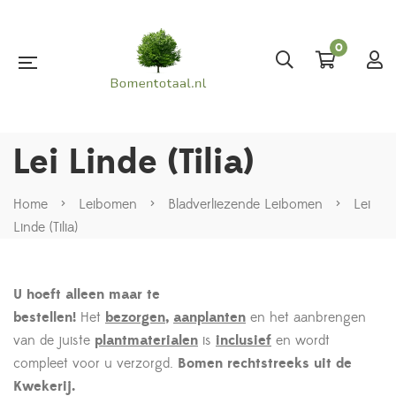
0
Lei Linde (Tilia)
Home
>
Leibomen
>
Bladverliezende Leibomen
>
Lei
Linde (Tilia)
U hoeft alleen maar te
bestellen!
Het
bezorgen
,
aanplanten
en het aanbrengen
van de juiste
plantmaterialen
is
inclusief
en wordt
compleet voor u verzorgd.
Bomen rechtstreeks uit de
Kwekerij.