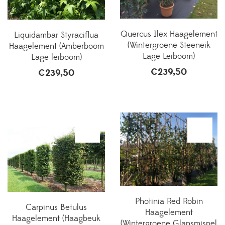
Quercus Ilex Haagelement
Liquidambar Styraciflua
(Wintergroene Steeneik
Haagelement (Amberboom
Lage Leiboom)
Lage leiboom)
€
239,50
€
239,50
Photinia Red Robin
Carpinus Betulus
Haagelement
Haagelement (Haagbeuk
(Wintergroene Glansmispel